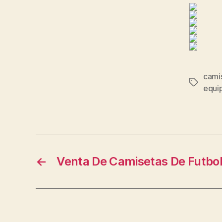
camis
Etiqueta
equi
←
Venta De Camisetas De Futbo