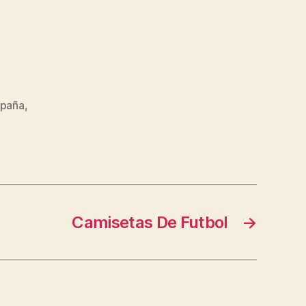
spaña
,
Camisetas De Futbol
→