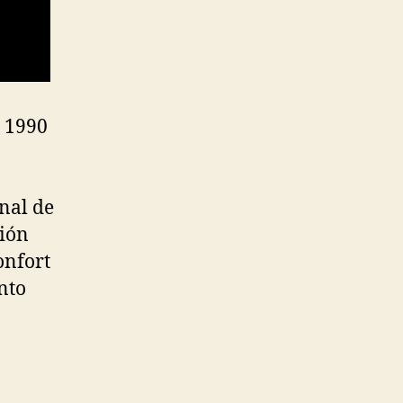
e 1990
nal de
ción
onfort
nto