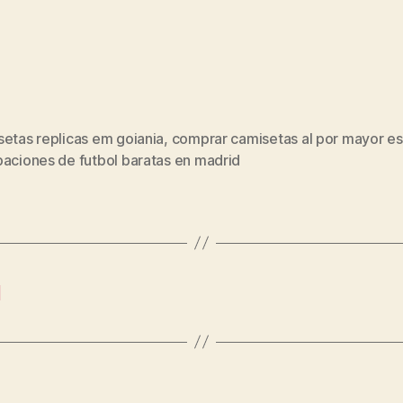
etas replicas em goiania
,
comprar camisetas al por mayor e
s
paciones de futbol baratas en madrid
l