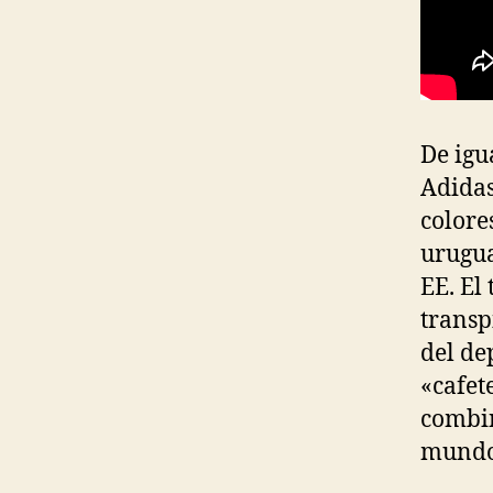
De igu
Adidas
colore
urugua
EE. El
transp
del de
«cafet
combin
mundo 