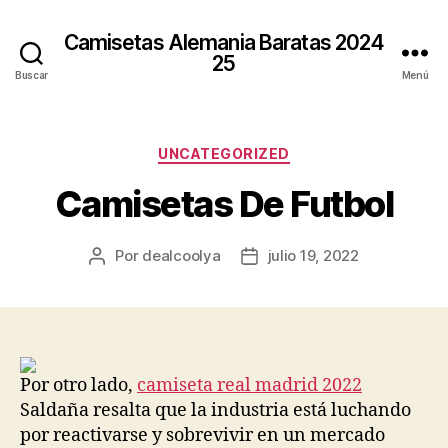
Camisetas Alemania Baratas 2024
25
Buscar
Menú
Categorías
UNCATEGORIZED
Camisetas De Futbol
Por
dealcoolya
julio 19, 2022
Autor
Fecha
de
de
la
la
entrada
entrada
Por otro lado,
camiseta real madrid 2022
Saldaña resalta que la industria está luchando
por reactivarse y sobrevivir en un mercado