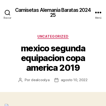
Camisetas Alemania Baratas 2024
25
Buscar
Menú
Categorías
UNCATEGORIZED
mexico segunda
equipacion copa
america 2019
Por
dealcoolya
agosto 10, 2022
Autor
Fecha
de
de
la
la
entrada
entrada