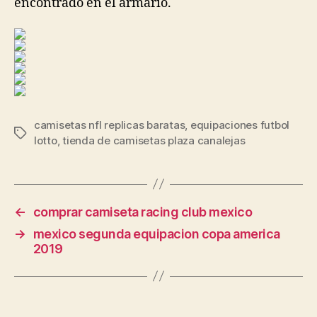
encontrado en el armario.
camisetas nfl replicas baratas
,
equipaciones futbol
Etiquetas
lotto
,
tienda de camisetas plaza canalejas
←
comprar camiseta racing club mexico
→
mexico segunda equipacion copa america
2019