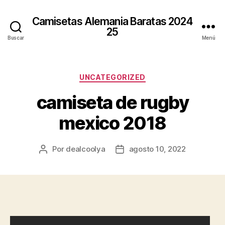
Camisetas Alemania Baratas 2024
25
Buscar
Menú
Categorías
UNCATEGORIZED
camiseta de rugby
mexico 2018
Por
dealcoolya
agosto 10, 2022
Autor
Fecha
de
de
la
la
entrada
entrada