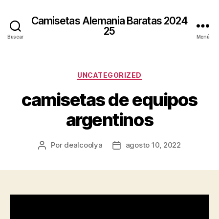
Camisetas Alemania Baratas 2024
25
Buscar
Menú
Categorías
UNCATEGORIZED
camisetas de equipos
argentinos
Por
dealcoolya
agosto 10, 2022
Autor
Fecha
de
de
la
la
entrada
entrada