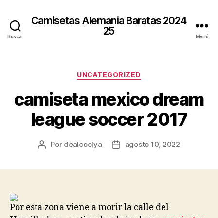
Camisetas Alemania Baratas 2024
25
Buscar
Menú
Categorías
UNCATEGORIZED
camiseta mexico dream
league soccer 2017
Por
dealcoolya
agosto 10, 2022
Autor
Fecha
de
de
la
la
entrada
entrada
Por esta zona viene a morir la calle del