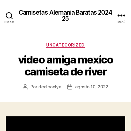
Camisetas Alemania Baratas 2024
25
Buscar
Menú
Categorías
UNCATEGORIZED
video amiga mexico
camiseta de river
Por
dealcoolya
agosto 10, 2022
Autor
Fecha
de
de
la
la
entrada
entrada