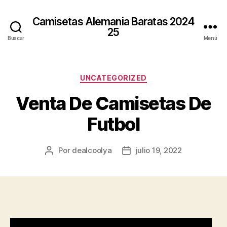
Camisetas Alemania Baratas 2024
25
Buscar
Menú
Categorías
UNCATEGORIZED
Venta De Camisetas De
Futbol
Por
dealcoolya
julio 19, 2022
Autor
Fecha
de
de
la
la
entrada
entrada