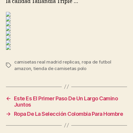
la calidad Tailandia Triple …
camisetas real madrid replicas
,
ropa de futbol
Etiquetas
amazon
,
tienda de camisetas polo
←
Este Es El Primer Paso De Un Largo Camino
Juntos
→
Ropa De La Selección Colombia Para Hombre