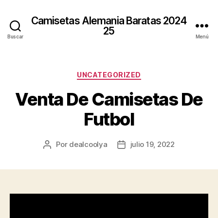
Camisetas Alemania Baratas 2024
25
Buscar
Menú
Categorías
UNCATEGORIZED
Venta De Camisetas De
Futbol
Por
dealcoolya
julio 19, 2022
Autor
Fecha
de
de
la
la
entrada
entrada