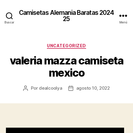
Camisetas Alemania Baratas 2024
25
Buscar
Menú
Categorías
UNCATEGORIZED
valeria mazza camiseta
mexico
Por
dealcoolya
agosto 10, 2022
Autor
Fecha
de
de
la
la
entrada
entrada