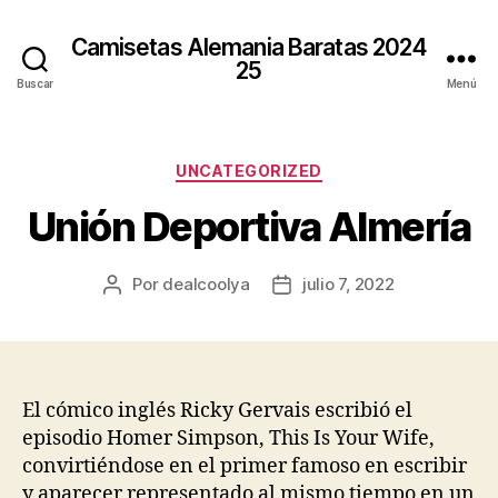
Camisetas Alemania Baratas 2024
25
Buscar
Menú
Categorías
UNCATEGORIZED
Unión Deportiva Almería
Por
dealcoolya
julio 7, 2022
Autor
Fecha
de
de
la
la
entrada
entrada
El cómico inglés Ricky Gervais escribió el
episodio Homer Simpson, This Is Your Wife,
convirtiéndose en el primer famoso en escribir
y aparecer representado al mismo tiempo en un