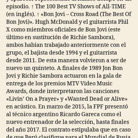
episodio. ↑ The 100 Best TV Shows of All-TIME
(en inglés). ↑ «Bon Jovi – Cross Road (The Best Of
Bon Jovi)». Hugh McDonald y el guitarrista Phil
X como miembros oficiales de Bon Jovi (este
último en sustitución de Richie Sambora),
ambos habían trabajado anteriormente con el
grupo, el bajista desde 1994 y el guitarrista
desde 2011. De esta manera volvieron a ser de
nuevo un quinteto. A finales de 1989 Jon Bon
Jovi y Richie Sambora actuaron en la gala de
entrega de los premios MTV Video Music
Awards, donde interpretaron las canciones
«Livin’ On a Prayer» y «Wanted Dead or Alive»
en acústico. En marzo de 2015, la FPF presentó
al técnico argentino Ricardo Gareca como el
nuevo entrenador de la selección, hasta finales
del año 2017. El contrato estipulaba que en caso
de que Perú clasifique para el Mundial de Rusia