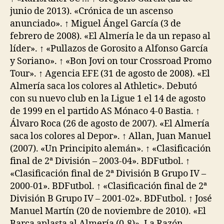
junio de 2013). «Crónica de un ascenso
anunciado». ↑ Miguel Ángel García (3 de
febrero de 2008). «El Almería le da un repaso al
líder». ↑ «Pullazos de Gorosito a Alfonso García
y Soriano». ↑ «Bon Jovi on tour Crossroad Promo
Tour». ↑ Agencia EFE (31 de agosto de 2008). «El
Almería saca los colores al Athletic». Debutó
con su nuevo club en la Ligue 1 el 14 de agosto
de 1999 en el partido AS Mónaco 4-0 Bastia. ↑
Álvaro Roca (26 de agosto de 2007). «El Almería
saca los colores al Depor». ↑ Allan, Juan Manuel
(2007). «Un Principito alemán». ↑ «Clasificación
final de 2ª División – 2003-04». BDFutbol. ↑
«Clasificación final de 2ª División B Grupo IV –
2000-01». BDFutbol. ↑ «Clasificación final de 2ª
División B Grupo IV – 2001-02». BDFutbol. ↑ José
Manuel Martín (20 de noviembre de 2010). «El
Barça aplasta al Almería (0-8)». La Razón.