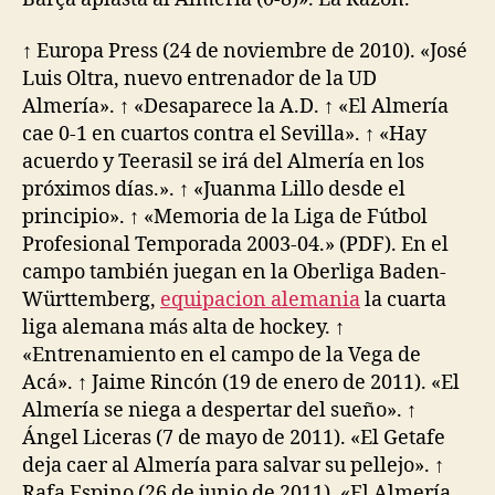
↑ Europa Press (24 de noviembre de 2010). «José
Luis Oltra, nuevo entrenador de la UD
Almería». ↑ «Desaparece la A.D. ↑ «El Almería
cae 0-1 en cuartos contra el Sevilla». ↑ «Hay
acuerdo y Teerasil se irá del Almería en los
próximos días.». ↑ «Juanma Lillo desde el
principio». ↑ «Memoria de la Liga de Fútbol
Profesional Temporada 2003-04.» (PDF). En el
campo también juegan en la Oberliga Baden-
Württemberg,
equipacion alemania
la cuarta
liga alemana más alta de hockey. ↑
«Entrenamiento en el campo de la Vega de
Acá». ↑ Jaime Rincón (19 de enero de 2011). «El
Almería se niega a despertar del sueño». ↑
Ángel Liceras (7 de mayo de 2011). «El Getafe
deja caer al Almería para salvar su pellejo». ↑
Rafa Espino (26 de junio de 2011). «El Almería