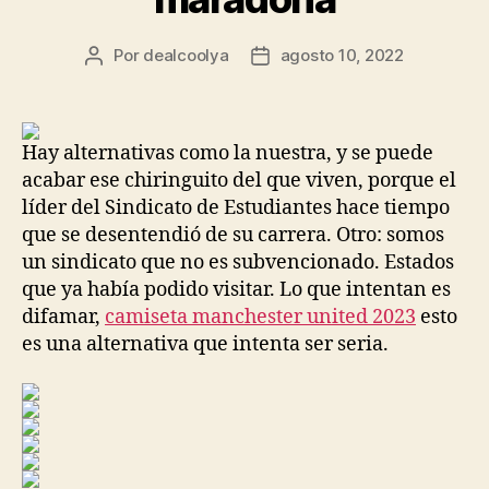
Por
dealcoolya
agosto 10, 2022
Autor
Fecha
de
de
la
la
entrada
entrada
Hay alternativas como la nuestra, y se puede
acabar ese chiringuito del que viven, porque el
líder del Sindicato de Estudiantes hace tiempo
que se desentendió de su carrera. Otro: somos
un sindicato que no es subvencionado. Estados
que ya había podido visitar. Lo que intentan es
difamar,
camiseta manchester united 2023
esto
es una alternativa que intenta ser seria.