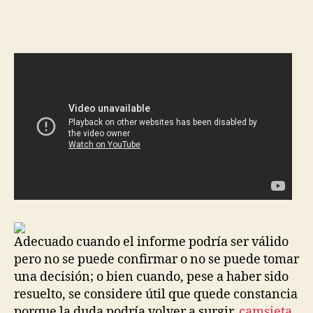
de
de
la
la
entrada
entrada
Adecuado cuando el informe podría ser válido
pero no se puede confirmar o no se puede tomar
una decisión; o bien cuando, pese a haber sido
resuelto, se considere útil que quede constancia
porque la duda podría volver a surgir,
camsieta