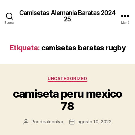
Camisetas Alemania Baratas 2024
25
Buscar
Menú
Etiqueta:
camisetas baratas rugby
Categorías
UNCATEGORIZED
camiseta peru mexico
78
Por
dealcoolya
agosto 10, 2022
Autor
Fecha
de
de