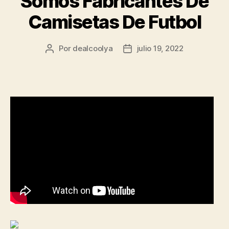
Somos Fabricantes De
Camisetas De Futbol
Por
dealcoolya
julio 19, 2022
Autor
Fecha
de
de
la
la
entrada
entrada