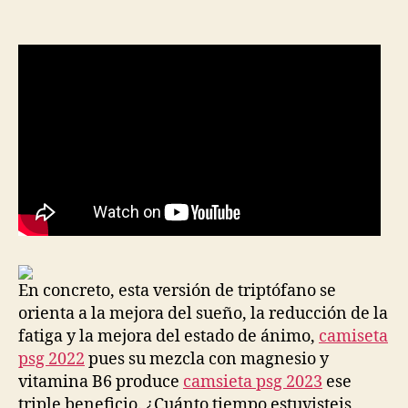
la
la
entrada
entrada
En concreto, esta versión de triptófano se
orienta a la mejora del sueño, la reducción de la
fatiga y la mejora del estado de ánimo,
camiseta
psg 2022
pues su mezcla con magnesio y
vitamina B6 produce
camsieta psg 2023
ese
triple beneficio. ¿Cuánto tiempo estuvisteis