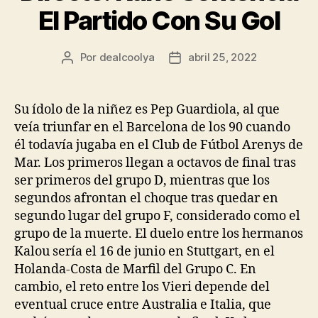
El Partido Con Su Gol
Por
dealcoolya
abril 25, 2022
Autor
Fecha
de
de
la
la
entrada
entrada
Su ídolo de la niñez es Pep Guardiola, al que
veía triunfar en el Barcelona de los 90 cuando
él todavía jugaba en el Club de Fútbol Arenys de
Mar. Los primeros llegan a octavos de final tras
ser primeros del grupo D, mientras que los
segundos afrontan el choque tras quedar en
segundo lugar del grupo F, considerado como el
grupo de la muerte. El duelo entre los hermanos
Kalou sería el 16 de junio en Stuttgart, en el
Holanda-Costa de Marfil del Grupo C. En
cambio, el reto entre los Vieri depende del
eventual cruce entre Australia e Italia, que