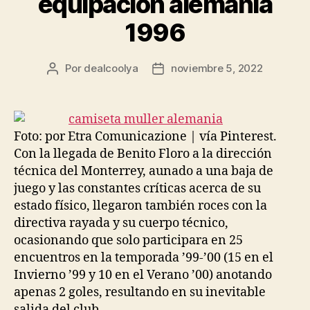
equipacion alemania
1996
Por
dealcoolya
noviembre 5, 2022
Autor
Fecha
de
de
la
la
entrada
entrada
Foto: por Etra Comunicazione | vía Pinterest.
Con la llegada de Benito Floro a la dirección
técnica del Monterrey, aunado a una baja de
juego y las constantes críticas acerca de su
estado físico, llegaron también roces con la
directiva rayada y su cuerpo técnico,
ocasionando que solo participara en 25
encuentros en la temporada ’99-’00 (15 en el
Invierno ’99 y 10 en el Verano ’00) anotando
apenas 2 goles, resultando en su inevitable
salida del club.