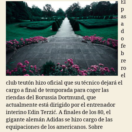
El
p
as
a
d
o
fe
b
re
ro
el
club teutón hizo oficial que su técnico dejará el
cargo a final de temporada para coger las
riendas del Borussia Dortmund, que
actualmente está dirigido por el entrenador
interino Edin Terzić. A finales de los 80, el
gigante alemán Adidas se hizo cargo de las
equipaciones de los americanos. Sobre