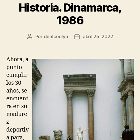
Historia. Dinamarca,
1986
Por
dealcoolya
abril 25, 2022
Autor
Fecha
de
de
la
la
entrada
entrada
Ahora, a
punto
cumplir
los 30
años, se
encuent
ra en su
madure
z
deportiv
a para,