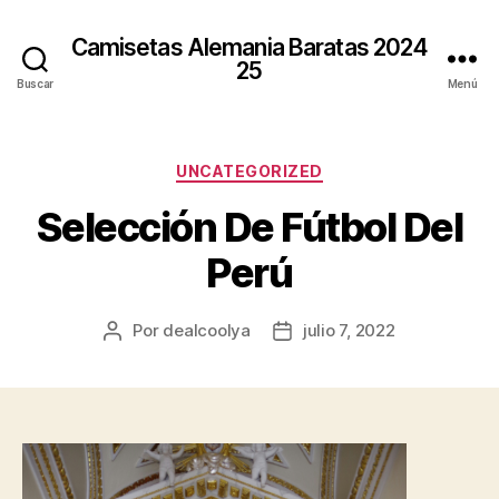
Camisetas Alemania Baratas 2024
25
Buscar
Menú
Categorías
UNCATEGORIZED
Selección De Fútbol Del
Perú
Por
dealcoolya
julio 7, 2022
Autor
Fecha
de
de
la
la
entrada
entrada