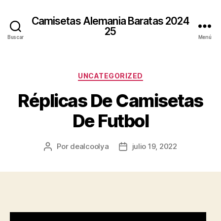
Camisetas Alemania Baratas 2024
25
Buscar
Menú
Categorías
UNCATEGORIZED
Réplicas De Camisetas
De Futbol
Por
dealcoolya
julio 19, 2022
Autor
Fecha
de
de
la
la
entrada
entrada