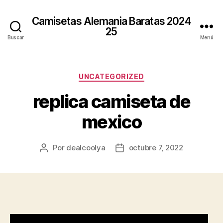
Camisetas Alemania Baratas 2024
25
Buscar
Menú
Categorías
UNCATEGORIZED
replica camiseta de
mexico
Por
dealcoolya
octubre 7, 2022
Autor
Fecha
de
de
la
la
entrada
entrada