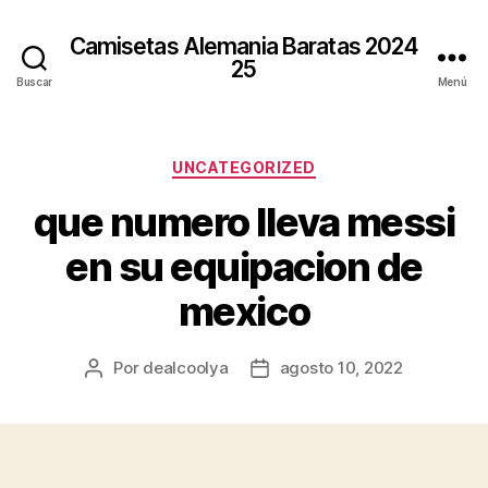
Camisetas Alemania Baratas 2024
25
Buscar
Menú
Categorías
UNCATEGORIZED
que numero lleva messi
en su equipacion de
mexico
Por
dealcoolya
agosto 10, 2022
Autor
Fecha
de
de
la
la
entrada
entrada