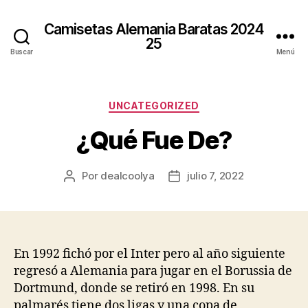
Camisetas Alemania Baratas 2024
25
Buscar
Menú
Categorías
UNCATEGORIZED
¿Qué Fue De?
Por
dealcoolya
julio 7, 2022
Autor
Fecha
de
de
la
la
entrada
entrada
En 1992 fichó por el Inter pero al año siguiente
regresó a Alemania para jugar en el Borussia de
Dortmund, donde se retiró en 1998. En su
palmarés tiene dos ligas y una copa de