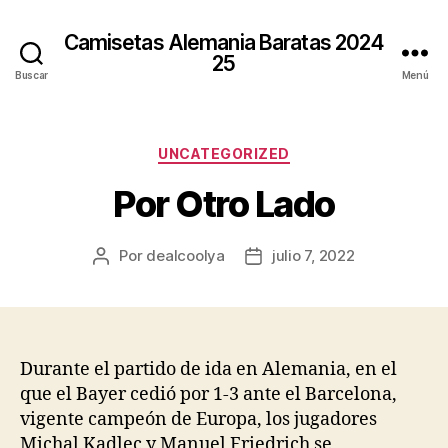
Camisetas Alemania Baratas 2024
25
Buscar
Menú
Categorías
UNCATEGORIZED
Por Otro Lado
Por
dealcoolya
julio 7, 2022
Autor
Fecha
de
de
la
la
entrada
entrada
Durante el partido de ida en Alemania, en el
que el Bayer cedió por 1-3 ante el Barcelona,
vigente campeón de Europa, los jugadores
Michal Kadlec y Manuel Friedrich se