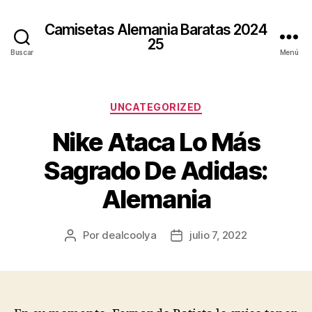
Camisetas Alemania Baratas 2024
25
Buscar
Menú
Categorías
UNCATEGORIZED
Nike Ataca Lo Más
Sagrado De Adidas:
Alemania
Por
dealcoolya
julio 7, 2022
Autor
Fecha
de
de
la
la
entrada
entrada