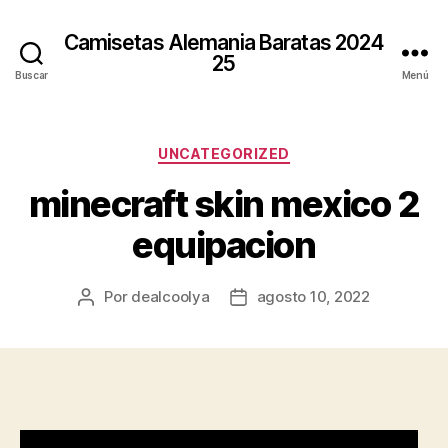
Camisetas Alemania Baratas 2024
25
Buscar
Menú
Categorías
UNCATEGORIZED
minecraft skin mexico 2
equipacion
Por
dealcoolya
agosto 10, 2022
Autor
Fecha
de
de
la
la
entrada
entrada