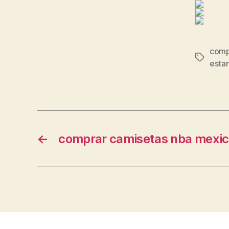
compr
Etiqueta
esta
←
comprar camisetas nba mexi