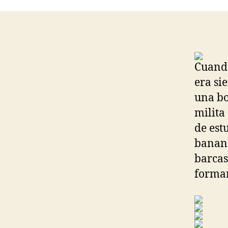
Cuando
era si
una bo
milita
de est
banan
barcas
forma