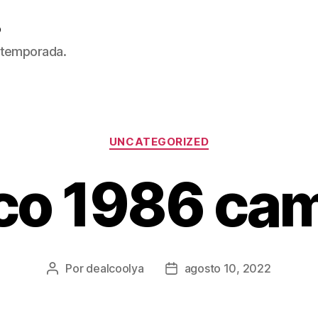
5
 temporada.
Categorías
UNCATEGORIZED
co 1986 cam
Por
dealcoolya
agosto 10, 2022
Autor
Fecha
de
de
la
la