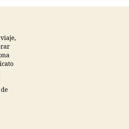
viaje,
prar
sona
icato
s
y
 de