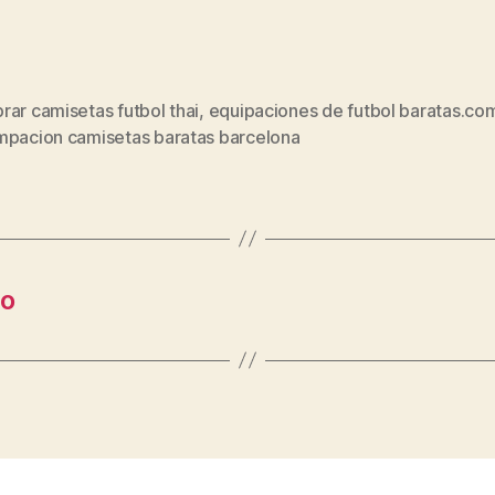
ar camisetas futbol thai
,
equipaciones de futbol baratas.co
s
mpacion camisetas baratas barcelona
co