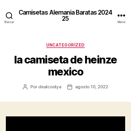
Camisetas Alemania Baratas 2024
25
Buscar
Menú
Categorías
UNCATEGORIZED
la camiseta de heinze
mexico
Por
dealcoolya
agosto 10, 2022
Autor
Fecha
de
de
la
la
entrada
entrada