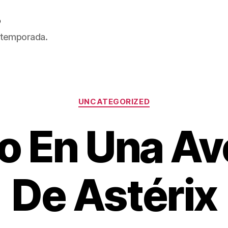
5
 temporada.
Categorías
UNCATEGORIZED
so En Una Av
De Astérix