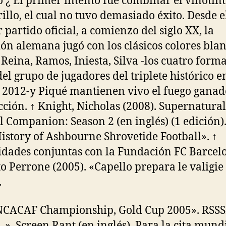
 ¿ El primer intento fue combinar el vinotint
illo, el cual no tuvo demasiado éxito. Desde e
 partido oficial, a comienzo del siglo XX, la
ión alemana jugó con los clásicos colores bla
 Reina, Ramos, Iniesta, Silva -los cuatro form
del grupo de jugadores del triplete histórico e
 2012-y Piqué mantienen vivo el fuego ganad
ección. ↑ Knight, Nicholas (2008). Supernatural
al Companion: Season 2 (en inglés) (1 edición).
istory of Ashbourne Shrovetide Football». ↑
idades conjuntas con la Fundación FC Barcelo
o Perrone (2005). «Capello prepara le valigie
.
NCACAF Championship, Gold Cup 2005». RSSS
. ». Screen Rant (en inglés). Para la cita mund