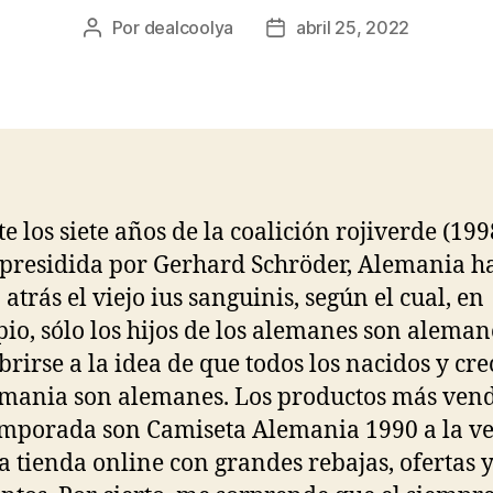
Por
dealcoolya
abril 25, 2022
Autor
Fecha
de
de
la
la
entrada
entrada
e los siete años de la coalición rojiverde (199
 presidida por Gerhard Schröder, Alemania h
atrás el viejo ius sanguinis, según el cual, en
pio, sólo los hijos de los alemanes son aleman
brirse a la idea de que todos los nacidos y cre
mania son alemanes. Los productos más ven
emporada son Camiseta Alemania 1990 a la v
a tienda online con grandes rebajas, ofertas 