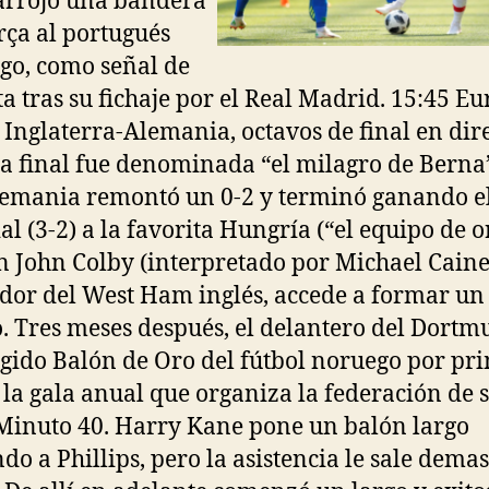
arrojó una bandera
rça al portugués
igo, como señal de
ta tras su fichaje por el Real Madrid. 15:45 E
 Inglaterra-Alemania, octavos de final en dire
a final fue denominada “el milagro de Berna”
emania remontó un 0-2 y terminó ganando e
l (3-2) a la favorita Hungría (“el equipo de or
n John Colby (interpretado por Michael Caine
dor del West Ham inglés, accede a formar un
. Tres meses después, el delantero del Dort
egido Balón de Oro del fútbol noruego por pr
 la gala anual que organiza la federación de s
Minuto 40. Harry Kane pone un balón largo
do a Phillips, pero la asistencia le sale dema