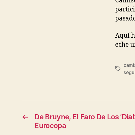
Camise
partic
pasado
Aquí 
eche u
cami
Etiqueta
segu
←
De Bruyne, El Faro De Los ‘Dia
Eurocopa