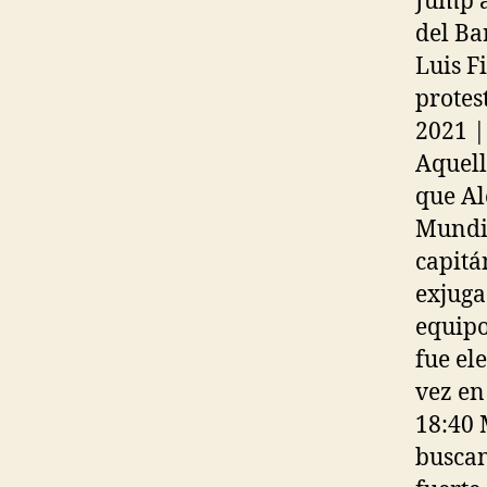
Jump 
del Ba
Luis F
protes
2021 |
Aquell
que Al
Mundia
capitá
exjuga
equipo
fue el
vez en
18:40 
buscan