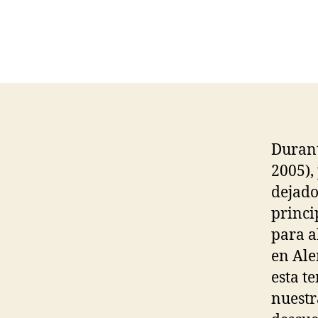
Durant
2005),
dejado 
princi
para a
en Ale
esta t
nuestr