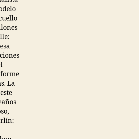
odelo
cuello
alones
lle:
uesa
cciones
l
onforme
s. La
 este
leaños
oso,
rlín: