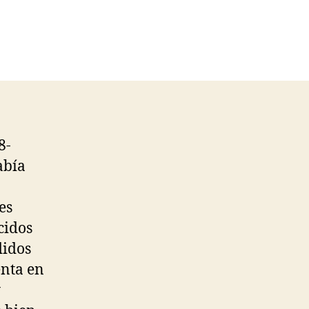
8-
abía
es
cidos
didos
enta en
y