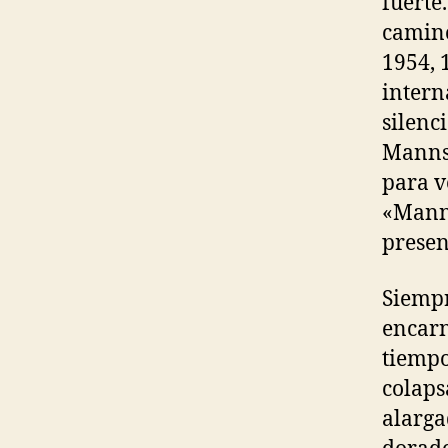
fuerte
camino
1954, 
intern
silenc
Mannsc
para v
«Manns
presen
Siempr
encarn
tiempo
colaps
alarga