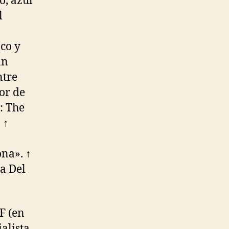
o, azul
l
nco y
an
ntre
or de
: The
 ↑
na». ↑
 a Del
F (en
ialista