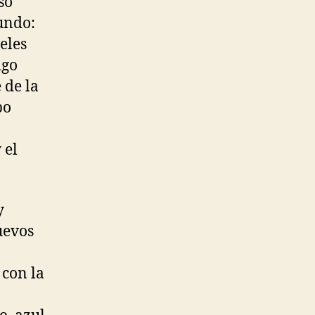
so
undo:
eles
igo
 de la
po
 el
y
uevos
 con la