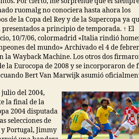
ntos. Por cierto, me sorprende que el siempr
ado ruomalg no conociera hasta ahora los
pos de la Copa del Rey y de la Supercopa ya q
 presentados a principio de temporada. ↑ El
io, 10/7/06, colormadrid «Italia rindió home
mpeones del mundo» Archivado el 4 de febre
n la Wayback Machine. Los otros dos firmar
de la Eurocopa de 2008 y se incorporaron de
l cuando Bert Van Marwijk asumió oficialmen
 julio del 2004,
e la final de la
pa 2004 disputada
las selecciones de
 y Portugal, Jimmy