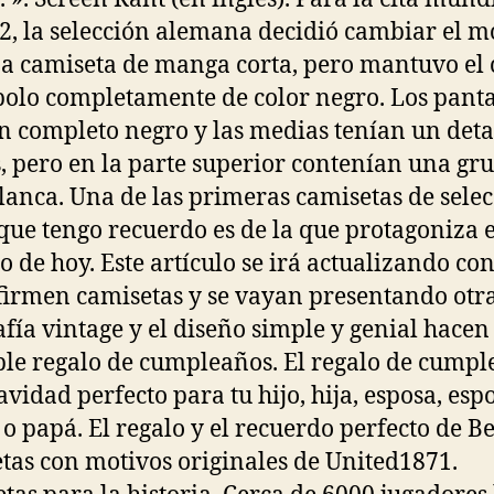
2, la selección alemana decidió cambiar el m
a camiseta de manga corta, pero mantuvo el 
 polo completamente de color negro. Los pant
n completo negro y las medias tenían un deta
, pero en la parte superior contenían una gr
lanca. Una de las primeras camisetas de sele
 que tengo recuerdo es de la que protagoniza e
lo de hoy. Este artículo se irá actualizando c
firmen camisetas y se vayan presentando otra
afía vintage y el diseño simple y genial hacen
ble regalo de cumpleaños. El regalo de cump
avidad perfecto para tu hijo, hija, esposa, esp
 papá. El regalo y el recuerdo perfecto de Be
tas con motivos originales de United1871.