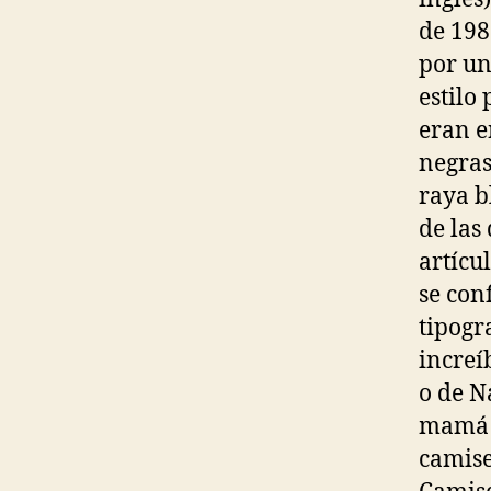
de 198
por un
estilo
eran e
negras
raya b
de las
artícu
se con
tipogr
increí
o de N
mamá o
camise