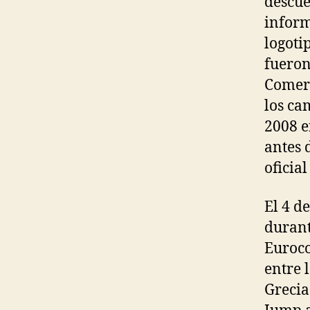
descue
inform
logoti
fueron
Comerc
los ca
2008 e
antes 
oficia
El 4 de
durant
Euroco
entre 
Grecia