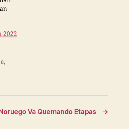
 han
han
a 2022
18
,
 Noruego Va Quemando Etapas
→