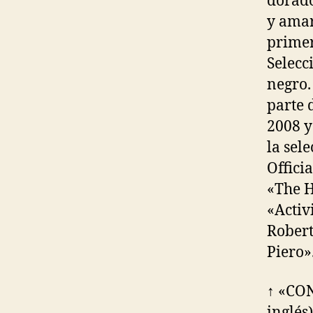
dorado
y amar
primer
Selecc
negro.
parte 
2008 y
la sel
Offici
«The H
«Activ
Robert
Piero»
↑ «CO
inglés)