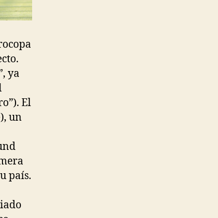
urocopa
cto.
, ya
l
o”). El
), un
mund
imera
u país.
siado