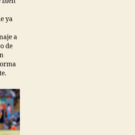
e bien
ue ya
naje a
ro de
on
 forma
te.