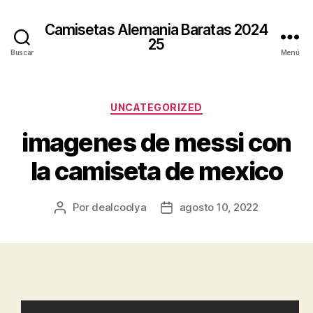
Camisetas Alemania Baratas 2024
25
Buscar
Menú
Categorías
UNCATEGORIZED
imagenes de messi con
la camiseta de mexico
Por
dealcoolya
agosto 10, 2022
Autor
Fecha
de
de
la
la
entrada
entrada