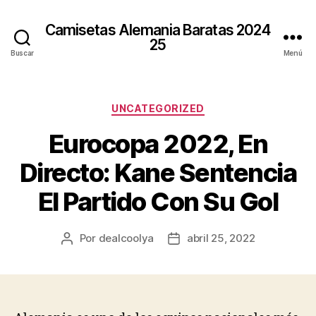
Camisetas Alemania Baratas 2024
25
Buscar
Menú
Categorías
UNCATEGORIZED
Eurocopa 2022, En
Directo: Kane Sentencia
El Partido Con Su Gol
Por
dealcoolya
abril 25, 2022
Autor
Fecha
de
de
la
la
entrada
entrada