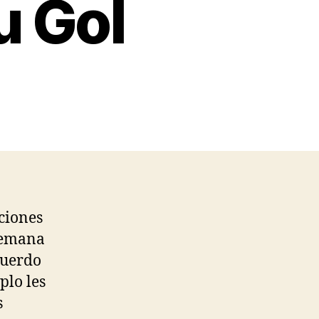
u Gol
ciones
alemana
cuerdo
plo les
s