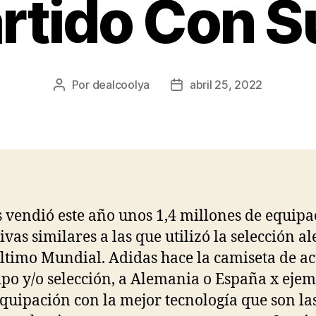
artido Con S
Por
dealcoolya
abril 25, 2022
Autor
Fecha
de
de
la
la
entrada
entrada
 vendió este año unos 1,4 millones de equipa
ivas similares a las que utilizó la selección 
último Mundial. Adidas hace la camiseta de a
ipo y/o selección, a Alemania o España x ejem
equipación con la mejor tecnología que son la