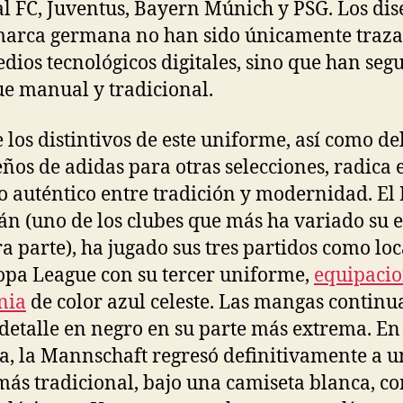
l FC, Juventus, Bayern Múnich y PSG. Los dis
marca germana no han sido únicamente traz
dios tecnológicos digitales, sino que han seg
e manual y tradicional.
 los distintivos de este uniforme, así como del
eños de adidas para otras selecciones, radica 
o auténtico entre tradición y modernidad. El 
án (uno de los clubes que más ha variado su 
ra parte), ha jugado sus tres partidos como loc
opa League con su tercer uniforme,
equipaci
nia
de color azul celeste. Las mangas contin
 detalle en negro en su parte más extrema. En
a, la Mannschaft regresó definitivamente a u
 más tradicional, bajo una camiseta blanca, c