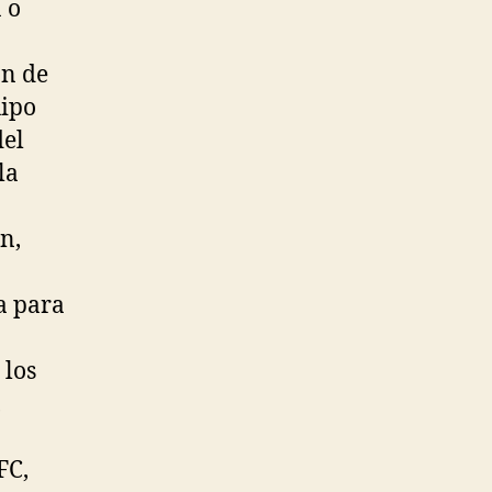
 o
a
ón de
uipo
del
la
n,
a
a para
 los
,
FC,