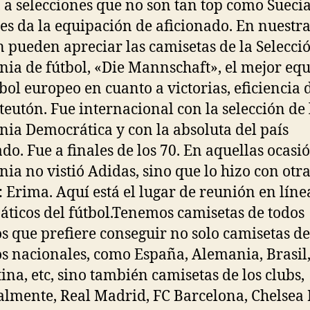
, a selecciones que no son tan top como Suecia
les da la equipación de aficionado. En nuestr
n pueden apreciar las camisetas de la Selecci
ia de fútbol, «Die Mannschaft», el mejor eq
tbol europeo en cuanto a victorias, eficiencia 
 teutón. Fue internacional con la selección de 
ia Democrática y con la absoluta del país
ado. Fue a finales de los 70. En aquellas ocasió
ia no vistió Adidas, sino que lo hizo con otr
 Erima. Aquí está el lugar de reunión en líne
náticos del fútbol.Tenemos camisetas de todos
s que prefiere conseguir no solo camisetas de
s nacionales, como España, Alemania, Brasil
ina, etc, sino también camisetas de los clubs,
almente, Real Madrid, FC Barcelona, Chelsea 