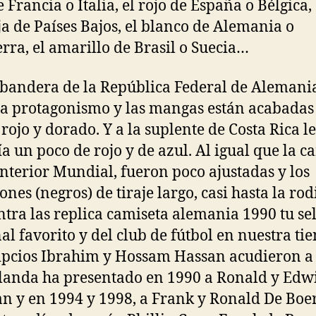
 Francia o Italia, el rojo de España o Bélgica, 
a de Países Bajos, el blanco de Alemania o
erra, el amarillo de Brasil o Suecia…
a bandera de la República Federal de Alemani
a protagonismo y las mangas están acabadas
 rojo y dorado. Y a la suplente de Costa Rica le
a un poco de rojo y de azul. Al igual que la c
anterior Mundial, fueron poco ajustadas y los
nes (negros) de tiraje largo, casi hasta la rodi
tra las replica camiseta alemania 1990 tu se
al favorito y del club de fútbol en nuestra ti
ipcios Ibrahim y Hossam Hassan acudieron a 
landa ha presentado en 1990 a Ronald y Edw
 y en 1994 y 1998, a Frank y Ronald De Boer