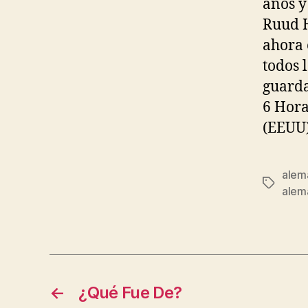
años y
Ruud H
ahora 
todos 
guarda
6 Hora
(EEUU)
alem
Etiqueta
alema
←
¿Qué Fue De?