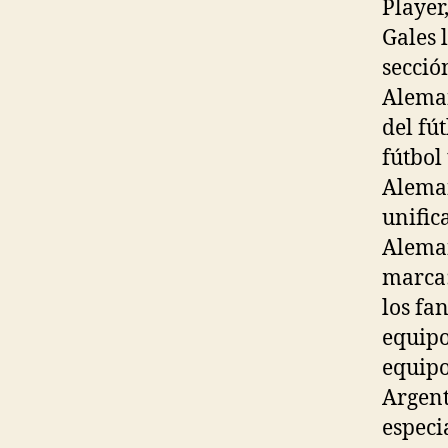
Player
Gales 
secció
Aleman
del fú
fútbol
Aleman
unific
Aleman
marca:
los fa
equipo
equipo
Argent
especi