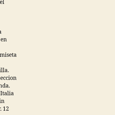
el
a
 en
amiseta
lla.
leccion
enda.
Italia
in
. 12