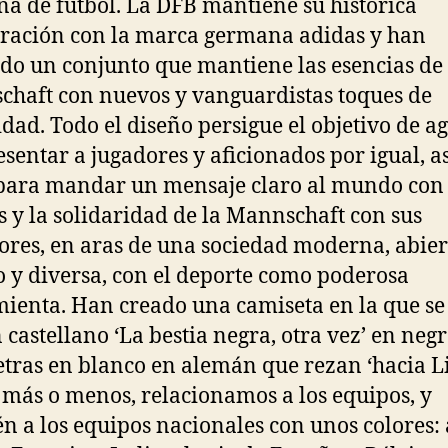
a de fútbol. La DFB mantiene su histórica
ración con la marca germana adidas y han
do un conjunto que mantiene las esencias de 
haft con nuevos y vanguardistas toques de
idad. Todo el diseño persigue el objetivo de a
esentar a jugadores y aficionados por igual, a
ara mandar un mensaje claro al mundo con 
s y la solidaridad de la Mannschaft con sus
ores, en aras de una sociedad moderna, abier
y diversa, con el deporte como poderosa
ienta. Han creado una camiseta en la que s
n castellano ‘La bestia negra, otra vez’ en negr
etras en blanco en alemán que rezan ‘hacia Li
 más o menos, relacionamos a los equipos, y
n a los equipos nacionales con unos colores: a