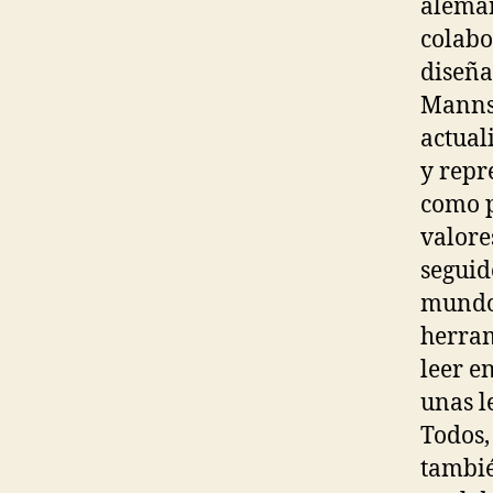
aleman
colabo
diseña
Mannsc
actual
y repr
como p
valore
seguid
mundo 
herram
leer e
unas l
Todos,
tambié