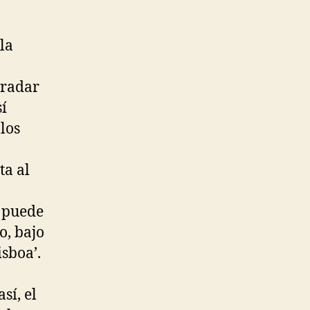
la
gradar
sí
los
ta al
e puede
o, bajo
sboa’.
sí, el