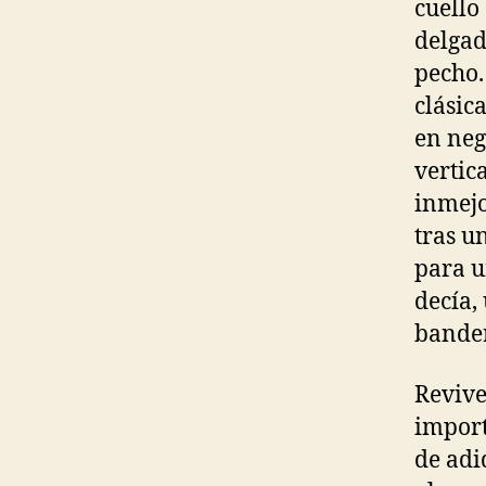
cuello
delgad
pecho.
clásic
en neg
vertic
inmejo
tras u
para u
decía,
bande
Revive
import
de adi