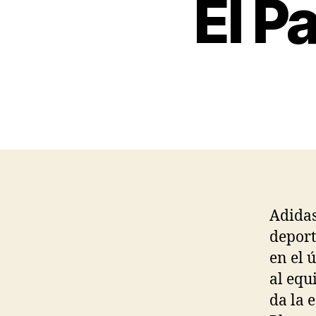
El P
Adidas
deport
en el 
al equ
da la 