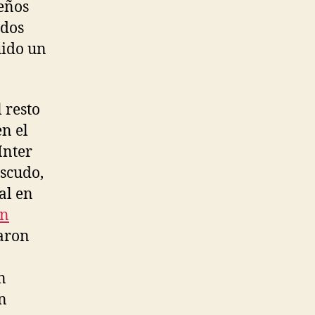
eños
ados
uido un
 resto
en el
Inter
escudo,
al en
on
uaron
n
on