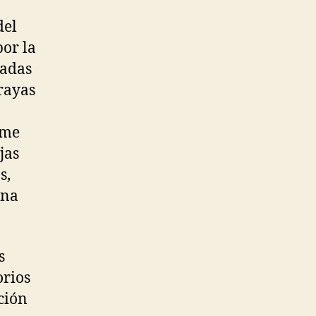
del
or la
nadas
 rayas
ume
jas
s,
una
s
orios
ción