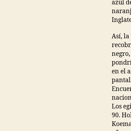
azul de
naranj
Inglat
Así, l
recobr
negro,
pondrí
en el 
pantalo
Encuen
nacion
Los eg
90. Ho
Koeman