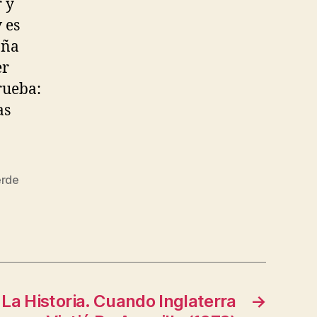
r y
 es
aña
er
rueba:
as
erde
La Historia. Cuando Inglaterra
→