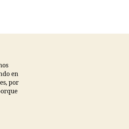
mos
ando en
es, por
 porque