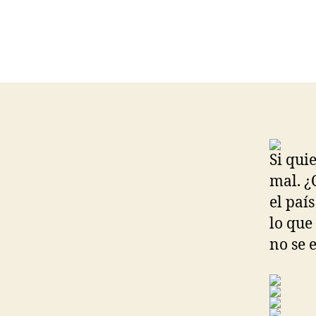
Si qui
mal. ¿
el paí
lo que
no se 