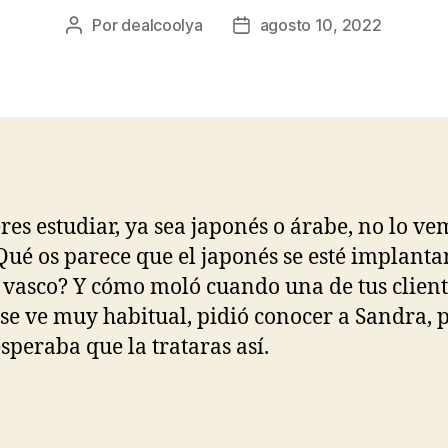
Por
dealcoolya
agosto 10, 2022
Autor
Fecha
de
de
la
la
entrada
entrada
eres estudiar, ya sea japonés o árabe, no lo ve
Qué os parece que el japonés se esté implant
s vasco? Y cómo moló cuando una de tus client
 se ve muy habitual, pidió conocer a Sandra,
esperaba que la trataras así.