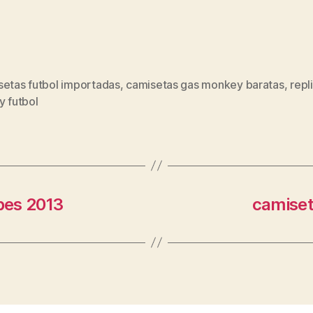
setas futbol importadas
,
camisetas gas monkey baratas
,
repl
s
y futbol
pes 2013
camiset