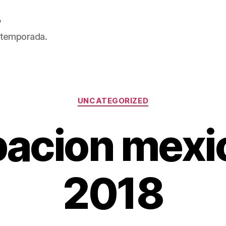
5
 temporada.
Categorías
UNCATEGORIZED
acion mexi
2018