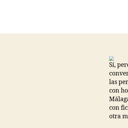
Sí, pe
conven
las pe
con ho
Málag
con fi
otra m