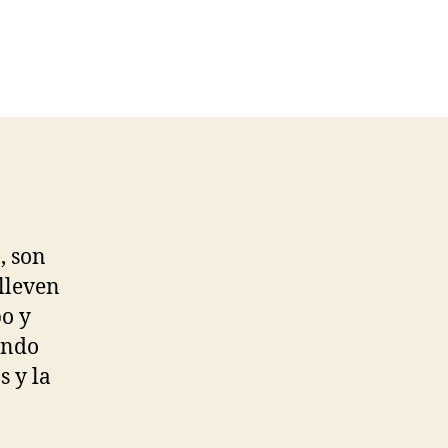
, son
 lleven
po y
endo
s y la