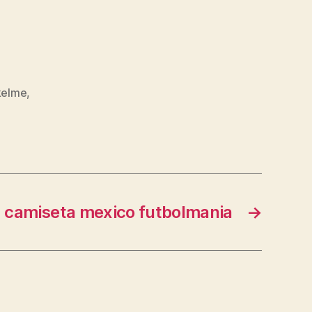
 kelme
,
camiseta mexico futbolmania
→