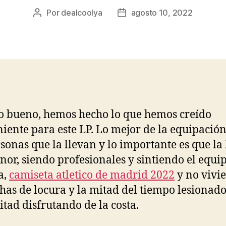
Por
dealcoolya
agosto 10, 2022
Autor
Fecha
de
de
la
la
entrada
entrada
ro bueno, hemos hecho lo que hemos creído
iente para este LP. Lo mejor de la equipación
rsonas que la llevan y lo importante es que la
nor, siendo profesionales y sintiendo el equi
a,
camiseta atletico de madrid 2022
y no vivi
chas de locura y la mitad del tiempo lesionado
itad disfrutando de la costa.