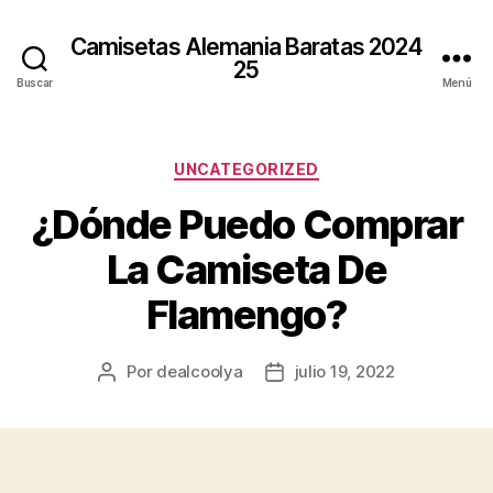
Camisetas Alemania Baratas 2024
25
Buscar
Menú
Categorías
UNCATEGORIZED
¿Dónde Puedo Comprar
La Camiseta De
Flamengo?
Por
dealcoolya
julio 19, 2022
Autor
Fecha
de
de
la
la
entrada
entrada