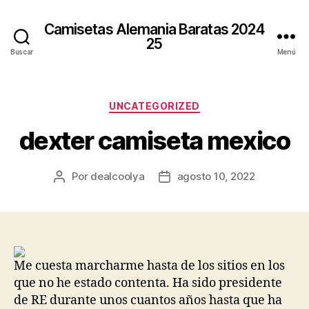
Camisetas Alemania Baratas 2024
25
Buscar
Menú
Categorías
UNCATEGORIZED
dexter camiseta mexico
Por
dealcoolya
agosto 10, 2022
Autor
Fecha
de
de
la
la
entrada
entrada
Me cuesta marcharme hasta de los sitios en los
que no he estado contenta. Ha sido presidente
de RE durante unos cuantos años hasta que ha