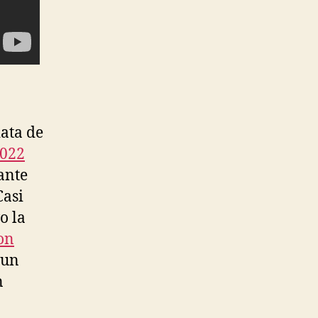
iata de
2022
rante
Casi
o la
on
 un
n