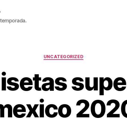
5
 temporada.
Categorías
UNCATEGORIZED
setas supe
mexico 202