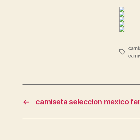
camis
Etiqueta
camis
←
camiseta seleccion mexico f