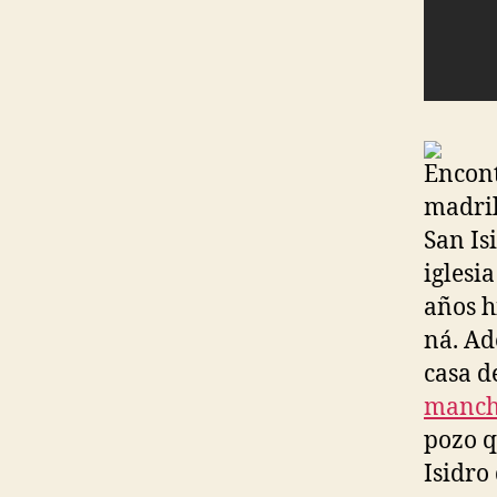
Encont
madril
San Is
iglesia
años h
ná. Ad
casa d
manche
pozo q
Isidro