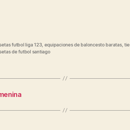
etas futbol liga 123
,
equipaciones de baloncesto baratas
,
ti
s
etas de futbol santiago
emenina