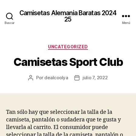
Camisetas Alemania Baratas 2024
25
Buscar
Menú
Categorías
UNCATEGORIZED
Camisetas Sport Club
Por
dealcoolya
julio 7, 2022
Autor
Fecha
de
de
la
la
entrada
entrada
Tan sólo hay que seleccionar la talla de la
camiseta, pantalón o sudadera que te gusta y
llevarla al carrito. El consumidor puede
seleccionar la talla de la camiseta, pantalón o