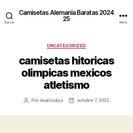
Camisetas Alemania Baratas 2024
25
Buscar
Menú
Categorías
UNCATEGORIZED
camisetas hitoricas
olimpicas mexicos
atletismo
Por
dealcoolya
octubre 7, 2022
Autor
Fecha
de
de
la
la
entrada
entrada