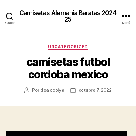
Camisetas Alemania Baratas 2024
25
Buscar
Menú
Categorías
UNCATEGORIZED
camisetas futbol
cordoba mexico
Por
dealcoolya
octubre 7, 2022
Autor
Fecha
de
de
la
la
entrada
entrada