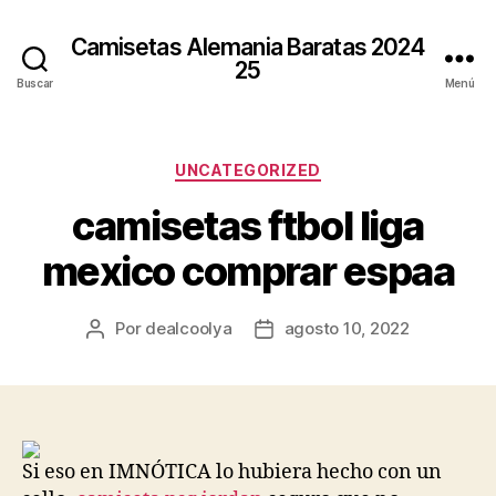
Camisetas Alemania Baratas 2024
25
Buscar
Menú
Categorías
UNCATEGORIZED
camisetas ftbol liga
mexico comprar espaa
Por
dealcoolya
agosto 10, 2022
Autor
Fecha
de
de
la
la
entrada
entrada
Si eso en IMNÓTICA lo hubiera hecho con un