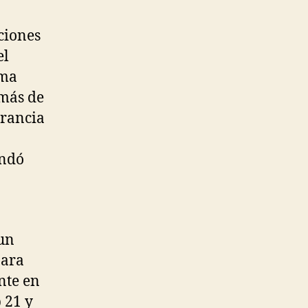
ciones
el
ima
 más de
Francia
andó
 un
para
nte en
 21 y