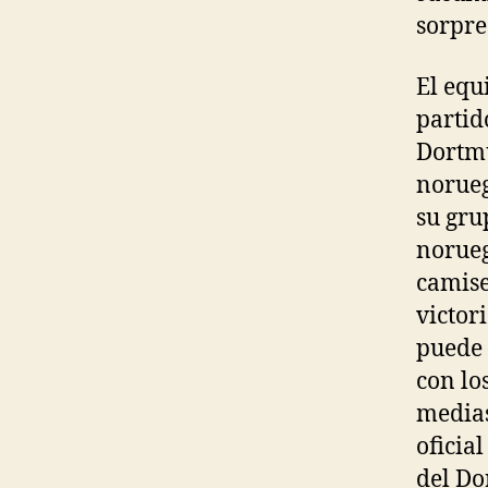
sorpres
El equ
partid
Dortmu
norueg
su gru
norueg
camise
victor
puede 
con lo
medias
oficia
del Do