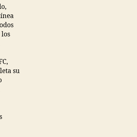
do,
línea
todos
 los
,
FC,
leta su
o
,
s