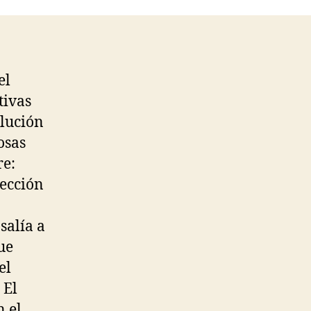
el
tivas
olución
osas
re:
lección
salía a
ue
el
 El
n el