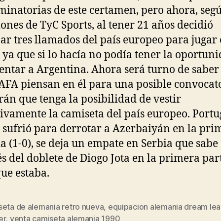
iminatorias de este certamen, pero ahora, seg
iones de TyC Sports, al tener 21 años decidió
ar tres llamados del país europeo para jugar 
ya que si lo hacía no podía tener la oportun
entar a Argentina. Ahora será turno de saber 
AFA piensan en él para una posible convocat
arán que tenga la posibilidad de vestir
tivamente la camiseta del país europeo. Portu
 sufrió para derrotar a Azerbaiyán en la pri
a (1-0), se deja un empate en Serbia que sabe
s del doblete de Diogo Jota en la primera part
que estaba.
seta de alemania retro nueva
,
equipacion alemania dream le
s
er
,
venta camiseta alemania 1990