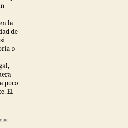
ún
en la
idad de
si
oria o
gal,
mera
 a poco
e. El
ague