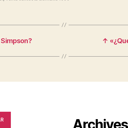
s Simpson?
↑ «¿Qué
Archive
AR