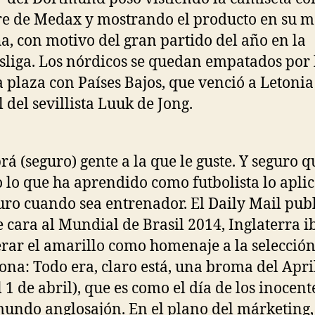
e de Medax y mostrando el producto en su 
a, con motivo del gran partido del año en la
liga. Los nórdicos se quedan empatados por 
a plaza con Países Bajos, que venció a Letonia 
l del sevillista Luuk de Jong.
á (seguro) gente a la que le guste. Y seguro q
o lo que ha aprendido como futbolista lo apli
uro cuando sea entrenador. El Daily Mail pub
e cara al Mundial de Brasil 2014, Inglaterra i
rar el amarillo como homenaje a la selecció
iona: Todo era, claro está, una broma del April
l 1 de abril), que es como el día de los inocent
mundo anglosajón. En el plano del márketing,