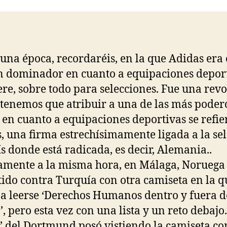
entrada
entrada
una época, recordaréis, en la que Adidas era 
n dominador en cuanto a equipaciones depor
iere, sobre todo para selecciones. Fue una rev
a tenemos que atribuir a una de las más poder
 en cuanto a equipaciones deportivas se refie
, una firma estrechísimamente ligada a la se
ís donde está radicada, es decir, Alemania..
amente a la misma hora, en Málaga, Noruega 
tido contra Turquía con otra camiseta en la q
 a leerse ‘Derechos Humanos dentro y fuera d
, pero esta vez con una lista y un reto debajo.
’ del Dortmund posó vistiendo la camiseta co