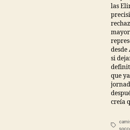
las El
precis
rechaz
mayor 
repres
desde 
si dej
defini
que ya
jornad
despué
creía 
cami
Etiqueta
socc