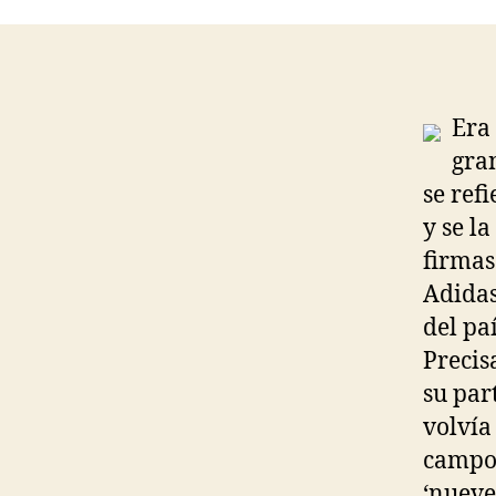
Era 
gra
se ref
y se l
firmas
Adidas
del pa
Precis
su par
volvía
campo’
‘nueve