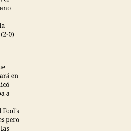
mano
la
(2-0)
ue
cará en
licó
ba a
n
 Fool’s
es pero
 las