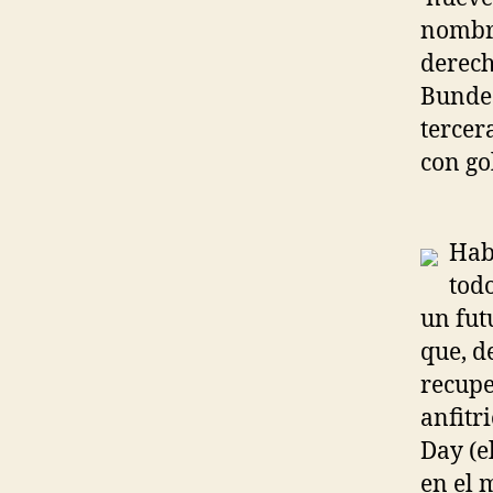
nombr
derech
Bundes
tercer
con go
Habr
tod
un fut
que, d
recupe
anfitr
Day (e
en el 