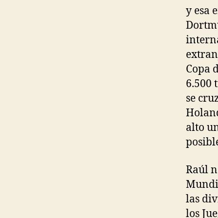
y esa 
Dortmu
intern
extran
Copa d
6.500 
se cru
Holand
alto u
posibl
Raúl n
Mundia
las di
los Ju