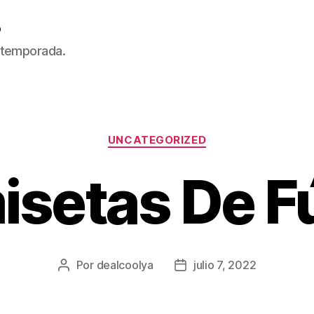
5
 temporada.
Categorías
UNCATEGORIZED
setas De F
Por
dealcoolya
julio 7, 2022
Autor
Fecha
de
de
la
la