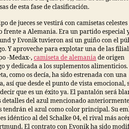
as de esta fase de clasificación.
ipo de jueces se vestirá con camisetas celestes
o frente a Alemania. Era un partido especial y
nd y Evonik tuvieron así un guiño con el pú
o. Y aproveche para explotar una de las filial
po -Medax-,
camiseta de alemania
de origen
o y dedicada a los suplementos alimenticios.
ta, como os decía, ha sido estrenada con una
ia, así que desde el punto de vista emocional, 
decir que es un éxito ya. El pantalón será bl
s detalles del azul mencionado anteriormente
 tendrán el azul como color principal. Su e
l es idéntico al del Schalke 04, el rival más ac
rtmund. El contrato con Evonik ha sido modi