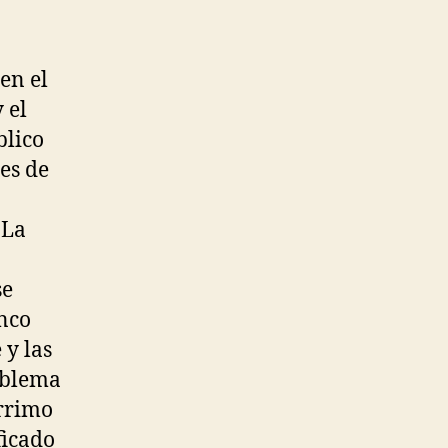
 en el
 el
blico
es de
 La
se
anco
 y las
mblema
érrimo
ficado