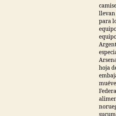
camise
llevan
para l
equipo
equipo
Argent
especi
Arsena
hoja d
embaja
muévet
Federa
alimen
norueg
sucumb