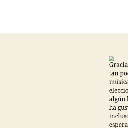
Gracia
tan po
música
elecci
algún
ha gus
inclus
espera