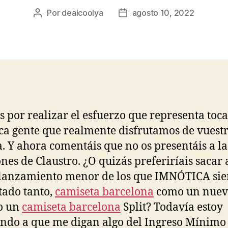
Por
dealcoolya
agosto 10, 2022
Autor
Fecha
de
de
la
la
entrada
entrada
s por realizar el esfuerzo que representa toc
ca gente que realmente disfrutamos de vuest
. Y ahora comentáis que no os presentáis a la
ones de Claustro. ¿O quizás preferiríais sacar 
 lanzamiento menor de los que IMNÓTICA si
tado tanto,
camiseta barcelona
como un nuev
o un
camiseta barcelona
Split? Todavía estoy
ndo a que me digan algo del Ingreso Mínimo 