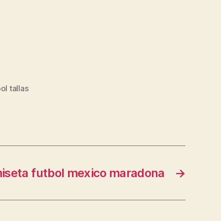
l tallas
amiseta futbol mexico maradona
→