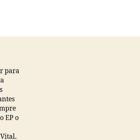
ar para
ra
s
antes
empre
o EP o
Vital.