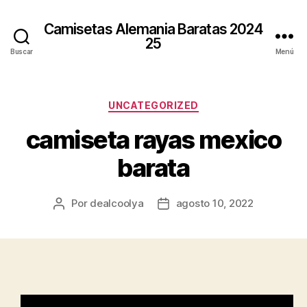
Camisetas Alemania Baratas 2024
25
Buscar
Menú
Categorías
UNCATEGORIZED
camiseta rayas mexico
barata
Por
dealcoolya
agosto 10, 2022
Autor
Fecha
de
de
la
la
entrada
entrada