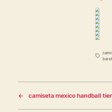
cami
Etiqueta
bara
←
camiseta mexico handball tie