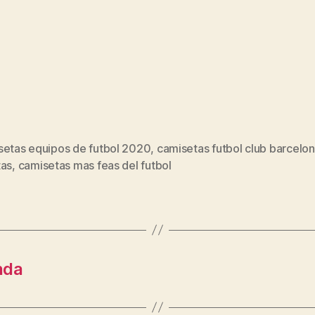
setas equipos de futbol 2020
,
camisetas futbol club barcelo
s
tas
,
camisetas mas feas del futbol
nda