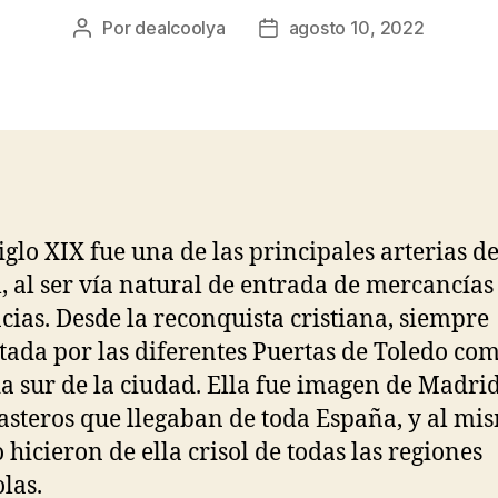
Por
dealcoolya
agosto 10, 2022
Autor
Fecha
de
de
la
la
entrada
entrada
siglo XIX fue una de las principales arterias de
l, al ser vía natural de entrada de mercancías
cias. Desde la reconquista cristiana, siempre
tada por las diferentes Puertas de Toledo co
a sur de la ciudad. Ella fue imagen de Madri
rasteros que llegaban de toda España, y al mi
 hicieron de ella crisol de todas las regiones
las.