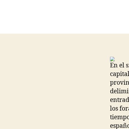
En el 
capita
provin
delimi
entrad
los fo
tiempo
españo