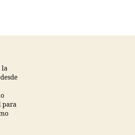
 la
 desde
mo
d para
smo