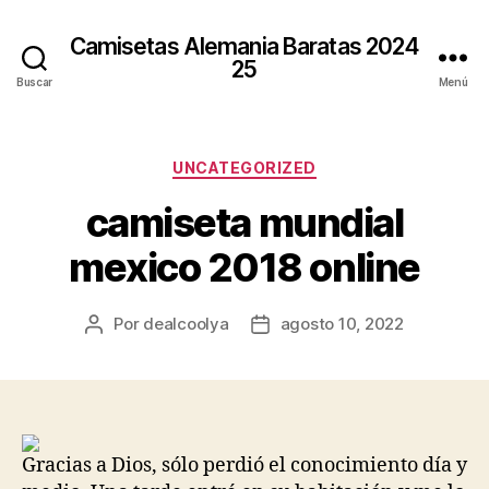
Camisetas Alemania Baratas 2024
25
Buscar
Menú
Categorías
UNCATEGORIZED
camiseta mundial
mexico 2018 online
Por
dealcoolya
agosto 10, 2022
Autor
Fecha
de
de
la
la
entrada
entrada
Gracias a Dios, sólo perdió el conocimiento día y