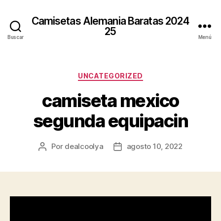
Camisetas Alemania Baratas 2024
25
Buscar
Menú
Categorías
UNCATEGORIZED
camiseta mexico
segunda equipacin
Por
dealcoolya
agosto 10, 2022
Autor
Fecha
de
de
la
la
entrada
entrada