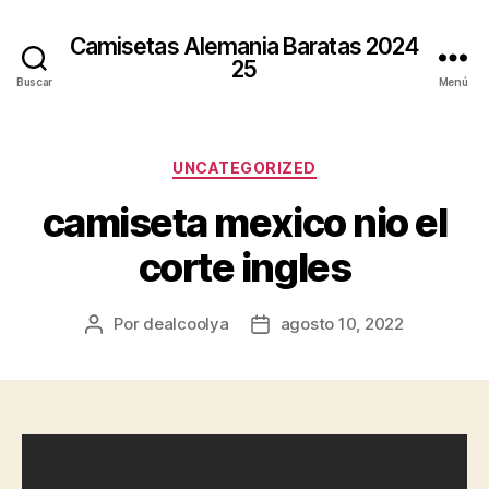
Camisetas Alemania Baratas 2024
25
Buscar
Menú
Categorías
UNCATEGORIZED
camiseta mexico nio el
corte ingles
Por
dealcoolya
agosto 10, 2022
Autor
Fecha
de
de
la
la
entrada
entrada