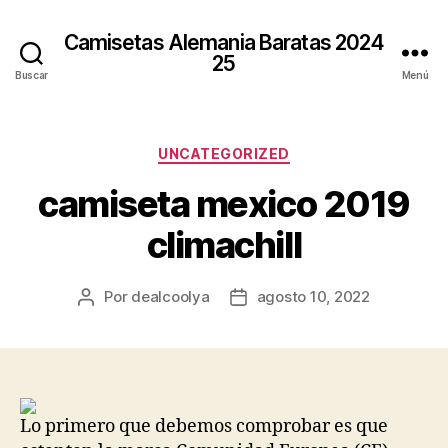
Camisetas Alemania Baratas 2024
25
Buscar
Menú
Categorías
UNCATEGORIZED
camiseta mexico 2019
climachill
Por
dealcoolya
agosto 10, 2022
Autor
Fecha
de
de
la
la
entrada
entrada
Lo primero que debemos comprobar es que