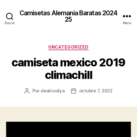
Camisetas Alemania Baratas 2024
25
Buscar
Menú
Categorías
UNCATEGORIZED
camiseta mexico 2019
climachill
Por
dealcoolya
octubre 7, 2022
Autor
Fecha
de
de
la
la
entrada
entrada