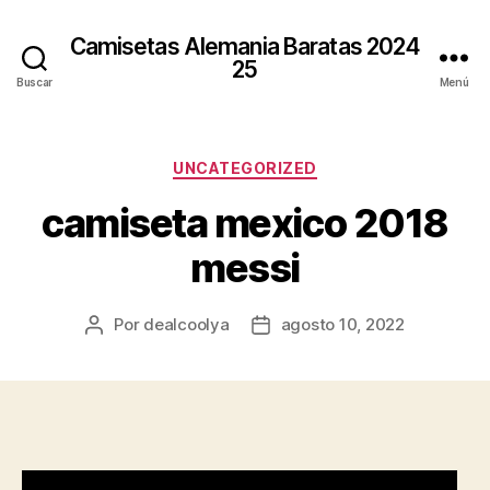
Camisetas Alemania Baratas 2024
25
Buscar
Menú
Categorías
UNCATEGORIZED
camiseta mexico 2018
messi
Por
dealcoolya
agosto 10, 2022
Autor
Fecha
de
de
la
la
entrada
entrada