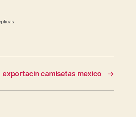
eplicas
exportacin camisetas mexico
→