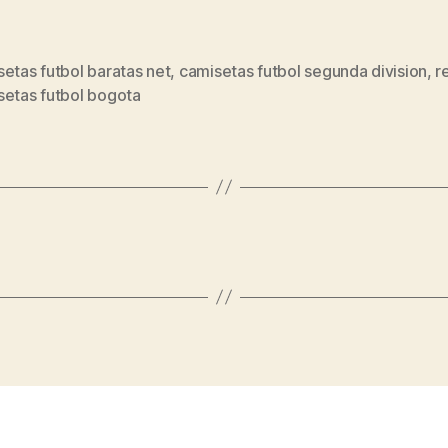
etas futbol baratas net
,
camisetas futbol segunda division
,
r
s
setas futbol bogota