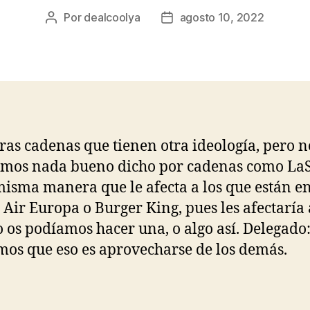
Por
dealcoolya
agosto 10, 2022
Autor
Fecha
de
de
la
la
entrada
entrada
ras cadenas que tienen otra ideología, pero n
mos nada bueno dicho por cadenas como LaS
misma manera que le afecta a los que están e
, Air Europa o Burger King, pues les afectaría a
 os podíamos hacer una, o algo así. Delegado
os que eso es aprovecharse de los demás.