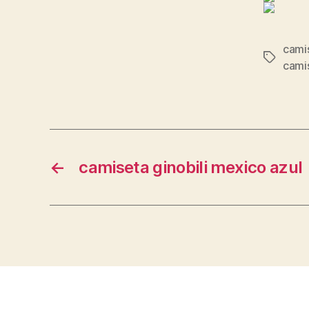
camis
Etiqueta
cami
←
camiseta ginobili mexico azul