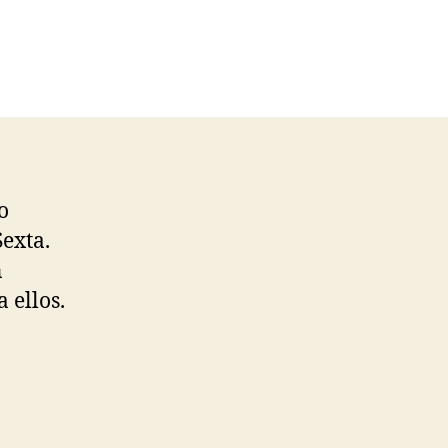
o
exta.
n
 ellos.
: