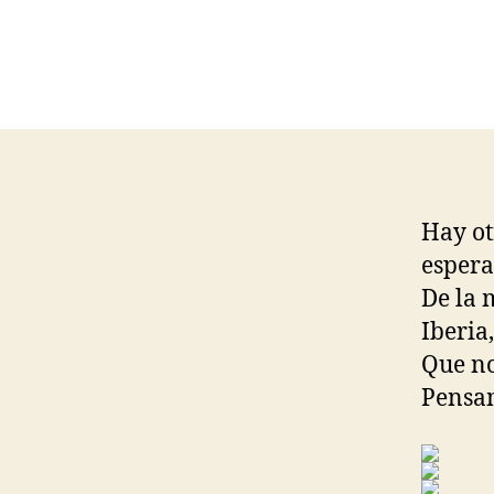
Hay ot
espera
De la 
Iberia
Que no
Pensam