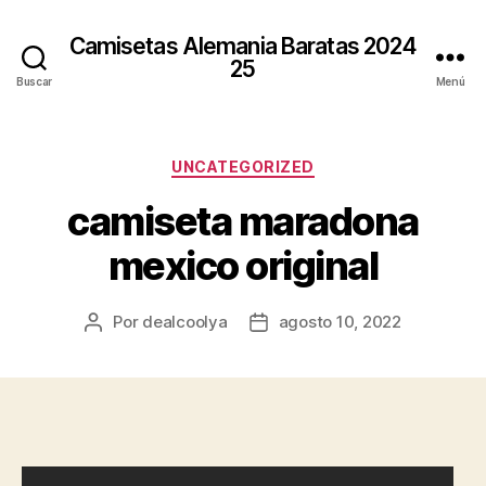
Camisetas Alemania Baratas 2024
25
Buscar
Menú
Categorías
UNCATEGORIZED
camiseta maradona
mexico original
Por
dealcoolya
agosto 10, 2022
Autor
Fecha
de
de
la
la
entrada
entrada