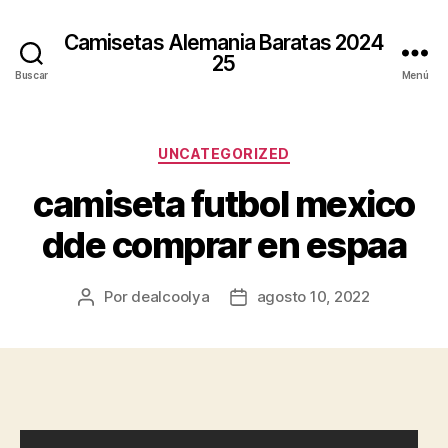
Camisetas Alemania Baratas 2024
25
Buscar
Menú
Categorías
UNCATEGORIZED
camiseta futbol mexico
dde comprar en espaa
Por
dealcoolya
agosto 10, 2022
Autor
Fecha
de
de
la
la
entrada
entrada